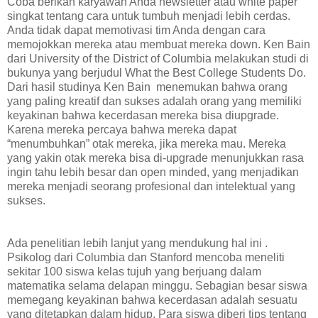
Coba berikan karyawan Anda newsletter atau white paper
singkat tentang cara untuk tumbuh menjadi lebih cerdas.
Anda tidak dapat memotivasi tim Anda dengan cara
memojokkan mereka atau membuat mereka down. Ken Bain
dari University of the District of Columbia melakukan studi di
bukunya yang berjudul What the Best College Students Do.
Dari hasil studinya Ken Bain menemukan bahwa orang
yang paling kreatif dan sukses adalah orang yang memiliki
keyakinan bahwa kecerdasan mereka bisa diupgrade.
Karena mereka percaya bahwa mereka dapat
“menumbuhkan” otak mereka, jika mereka mau. Mereka
yang yakin otak mereka bisa di-upgrade menunjukkan rasa
ingin tahu lebih besar dan open minded, yang menjadikan
mereka menjadi seorang profesional dan intelektual yang
sukses.
Ada penelitian lebih lanjut yang mendukung hal ini .
Psikolog dari Columbia dan Stanford mencoba meneliti
sekitar 100 siswa kelas tujuh yang berjuang dalam
matematika selama delapan minggu. Sebagian besar siswa
memegang keyakinan bahwa kecerdasan adalah sesuatu
yang ditetapkan dalam hidup. Para siswa diberi tips tentang