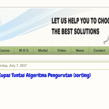
Course
M O S
Modul
Video
News
Contact
riday, July 7, 2017
upas Tuntas Algoritma Pengurutan (sorting)