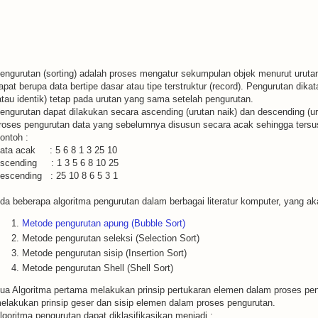
engurutan (sorting) adalah proses mengatur sekumpulan objek menurut urutan
apat berupa data bertipe dasar atau tipe terstruktur (record). Pengurutan dika
atau identik) tetap pada urutan yang sama setelah pengurutan.
engurutan dapat dilakukan secara ascending (urutan naik) dan descending (u
roses pengurutan data yang sebelumnya disusun secara acak sehingga tersusu
ontoh :
ata acak : 5 6 8 1 3 25 10
scending : 1 3 5 6 8 10 25
escending : 25 10 8 6 5 3 1
da beberapa algoritma pengurutan dalam berbagai literatur komputer, yang aka
Metode pengurutan apung (Bubble Sort)
Metode pengurutan seleksi (Selection Sort)
Metode pengurutan sisip (Insertion Sort)
Metode pengurutan Shell (Shell Sort)
ua Algoritma pertama melakukan prinsip pertukaran elemen dalam proses pen
elakukan prinsip geser dan sisip elemen dalam proses pengurutan.
lgoritma pengurutan dapat diklasifikasikan menjadi :