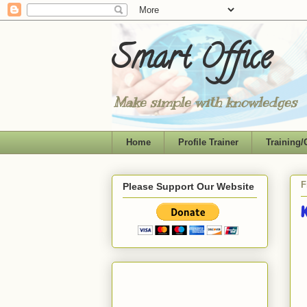
Smart Office
Make simple with knowledges
Home
Profile Trainer
Training/
F
Please Support Our Website
K