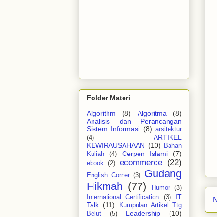
Folder Materi
Algorithm
(8)
Algoritma
(8)
Analisis dan Perancangan
Sistem Informasi
(8)
arsitektur
ARTIKEL
(4)
KEWIRAUSAHAAN
(10)
Bahan
Cerpen Islami
(7)
Kuliah
(4)
ecommerce
(22)
ebook
(2)
Gudang
English Corner
(3)
Hikmah
(77)
Humor
(3)
IT
International Certification
(3)
N
Talk
(11)
Kumpulan Artikel Ttg
Leadership
(10)
Belut
(5)