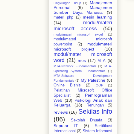
Manajemen
Lingkungan Hidup
(1)
Personal
(6)
Manajemen
Sumber Daya Manusia
(9)
mesin learning
materi php
(2)
modul/materi
(14)
microsoft access
(50)
modul/materi microsoft excell
(1)
modul/materi microsoft
modul/materi
powerpoint
(2)
microsoft project
(10)
modul/materi microsoft
word
(21)
mos
(17)
MTA
(5)
MTA-Network Fundamentals
(1)
MTA-
Operating System Fundamentals
(1)
MTA-Software Development
My Palestine
(8)
Fundamentals
(1)
Online Bisnis
(2)
OOP
(1)
Pelatihan Microsoft Office
Pemrograman
Specialist
(2)
Web
(13)
Psikologi Anak dan
Keluarga
(18)
Renungan
(5)
Sekilas Info
reviews
(16)
(86)
Sekolah Dhuafa
(3)
Seputar IT
(6)
Sertifikasi
Internasional
(3)
Sistem Informasi