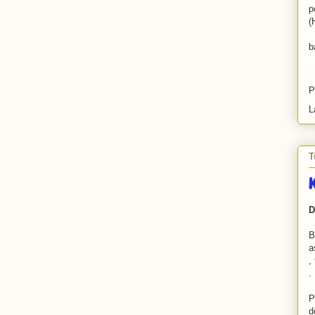
p
(
b
P
L
T
K
D
B
a
,
.
P
d