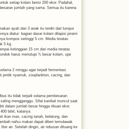
ntuk setiap kolam berisi 200 ekor. Padahal,
mbesaran jumlah yang sama. Semua itu karena
kan ayah dari 3 anak itu terdiri dari lumpur
nya diatur: bagian dasar kolam dilapisi jerami
utnya kompos setinggi 5 cm. Media teratas
k 5 kg.
sampai ketinggian 15 cm dari media teratas.
ondok harus menutupi ¾ besar kolam, ujar
selama 2 minggu agar terjadi fermentasi.
 jentik nyamuk, zooplankton, cacing, dan
bus itu tidak terjadi selama pembesaran.
 saling mengganggu. Sifat kanibal muncul saat
bit dalam jumlah besar hingga ribuan ekor.
00 bibit, katanya.
bit ikan mas, cacing tanah, belatung, dan
enambah nafsu makan dapat diberi temulawak
ter air. Setelah dingin, air rebusan dituang ke