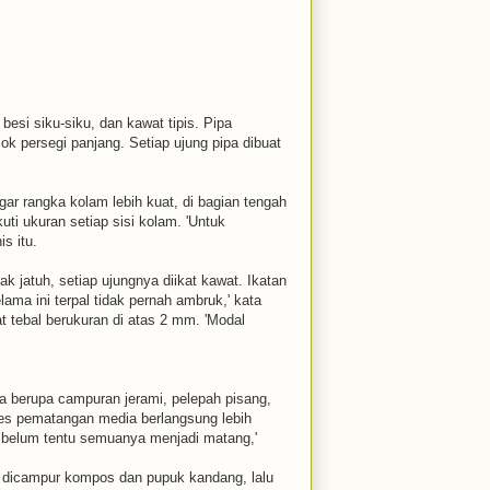
esi siku-siku, dan kawat tipis. Pipa
k persegi panjang. Setiap ujung pipa dibuat
gar rangka kolam lebih kuat, di bagian tengah
ti ukuran setiap sisi kolam. 'Untuk
s itu.
ak jatuh, setiap ujungnya diikat kawat. Ikatan
lama ini terpal tidak pernah ambruk,' kata
at tebal berukuran di atas 2 mm. 'Modal
a berupa campuran jerami, pelepah pisang,
ses pematangan media berlangsung lebih
n belum tentu semuanya menjadi matang,'
s dicampur kompos dan pupuk kandang, lalu