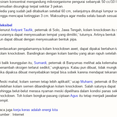
isiram konsentrat mengandung mikroorganisme pengurai sebanyak 50 cc/10 l a
emudian disungkup terpal sekitar 3 pekan.
edia yang sudah jadi ditaburkan setebal 60 cm, selanjutnya ditutupi lumpur 
ingga mencapai ketinggian 3 cm. Maksudnya agar media selalu basah sesuai 
leksibel
enurut
Ardyant Taufik
, peternak di Solo, Jawa Tengah, kolam knockdown itu sa
kurannya dapat menyesuaikan tempat yang dimiliki,' tuturnya. Artinya bentuk 
un dapat dibuat dengan menyesuaikan bentuk pipa.
erdasarkan pengalamannya kolam knockdown awet, dapat dipakai bertahun-t
olam knockdown. Bandingkan dengan kolam bambu yang akan rapuh setelah 
i balik keunggulan itu,
Sumardi
, peternak di Banyumas melihat ada kelemahan
enambah oksigen terlarut sedikit,' ungkapnya. Kalau pun dibuat, tidak mungkin
Jika dipaksa dibuat menyebabkan terpal bisa sobek karena mendapat tekanan
Meski mahal, kolam semen tetap lebih aplikatif,' ucap
Muharni,
peternak di Boy
elebihan kolam semen dibandingkan kolam knockdown. Salah satunya dapat
ehingga belut-belut merasa nyaman meski dipelihara dalam kondisi panas seka
nockdown. Toh kolam bongkar-pasang ciptaan
Agus
itu tetap menjadi jawaba
empit.
aca juga
kerja keras adalah energi kita
umber : Internet