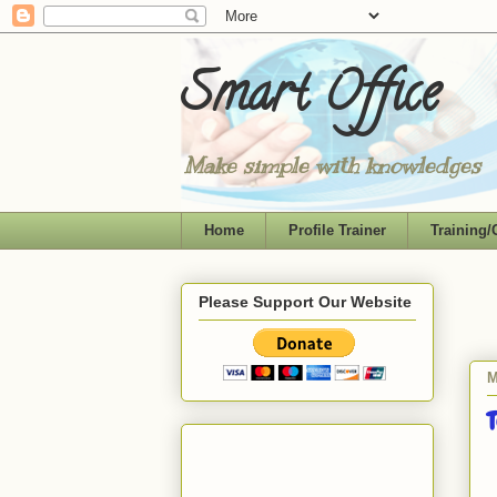
Smart Office
Make simple with knowledges
Home
Profile Trainer
Training/
Please Support Our Website
M
T