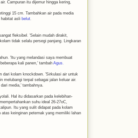
ir. Campuran itu dijemur hingga kering,
setinggi 15 cm. Tambahkan air pada media
habitat asli
belut
.
ngat fleksibel. 'Selain mudah dirakit,
kolam tidak selalu persegi panjang. Lingkaran
ahun. 'Itu yang melandasi saya membuat
beberapa kali panen,' tambah
Agus.
 dari kolam knockdown. 'Sirkulasi air untuk
 melubangi terpal sebagai jalan keluar air.
 dari media,' tambahnya.
olali. Hal itu didasarkan pada kelebihan-
 mempertahankan suhu ideal 26-27oC,
lipun. Itu yang sulit didapat pada kolam
n atas keinginan peternak yang memiliki lahan