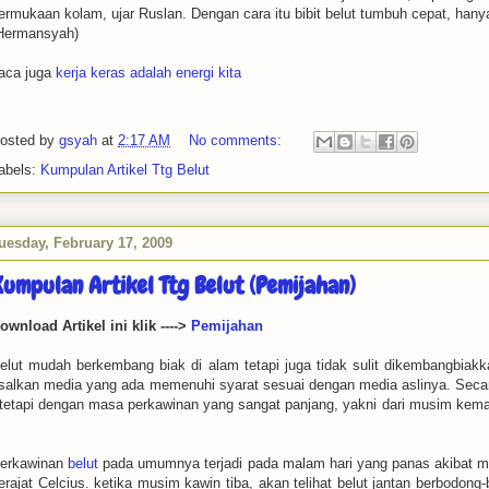
ermukaan kolam, ujar Ruslan. Dengan cara itu bibit belut tumbuh cepat, han
Hermansyah)
aca juga
kerja keras adalah energi kita
osted by
gsyah
at
2:17 AM
No comments:
abels:
Kumpulan Artikel Ttg Belut
uesday, February 17, 2009
umpulan Artikel Ttg Belut (Pemijahan)
ownload Artikel ini klik ---->
Pemijahan
elut mudah berkembang biak di alam tetapi juga tidak sulit dikembangbiakk
salkan media yang ada memenuhi syarat sesuai dengan media aslinya. Secar
 tetapi dengan masa perkawinan yang sangat panjang, yakni dari musim kema
erkawinan
belut
pada umumnya terjadi pada malam hari yang panas akibat me
erajat Celcius. ketika musim kawin tiba, akan telihat belut jantan berbodon