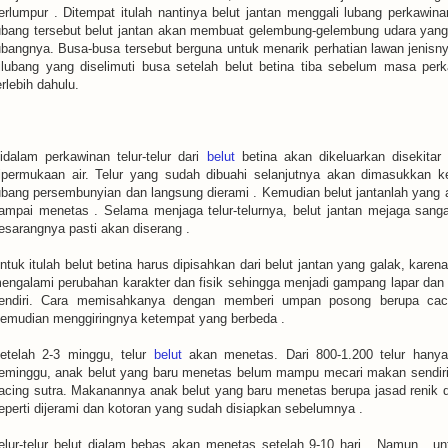
erlumpur . Ditempat itulah nantinya belut jantan menggali lubang perkawina
ubang tersebut belut jantan akan membuat gelembung-gelembung udara yang
ubangnya. Busa-busa tersebut berguna untuk menarik perhatian lawan jenisnya
ilubang yang diselimuti busa setelah belut betina tiba sebelum masa per
erlebih dahulu.
idalam perkawinan telur-telur dari
belut
betina akan dikeluarkan disekita
ipermukaan air. Telur yang sudah dibuahi selanjutnya akan dimasukkan k
ubang persembunyian dan langsung dierami . Kemudian belut jantanlah yang ak
ampai menetas . Selama menjaga telur-telurnya, belut jantan mejaga sanga
esarangnya pasti akan diserang .
ntuk itulah belut betina harus dipisahkan dari belut jantan yang galak, karen
engalami perubahan karakter dan fisik sehingga menjadi gampang lapar dan 
endiri. Cara memisahkanya dengan memberi umpan posong berupa caci
emudian menggiringnya ketempat yang berbeda .
etelah 2-3 minggu, telur
belut
akan menetas. Dari 800-1.200 telur hanya
eminggu, anak belut yang baru menetas belum mampu mecari makan sendiri k
acing sutra. Makanannya anak belut yang baru menetas berupa jasad renik d
eperti dijerami dan kotoran yang sudah disiapkan sebelumnya .
elur-telur belut dialam bebas akan menetas setelah 9-10 hari . Namun , un