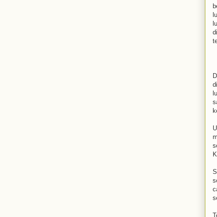
b
l
l
d
t
D
d
l
s
k
U
m
s
K
S
s
c
s
T