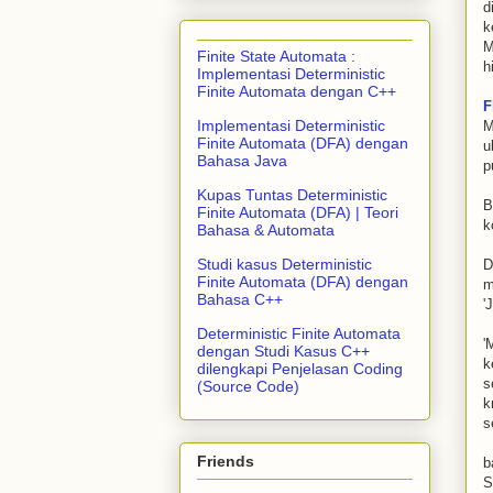
d
k
M
Finite State Automata :
h
Implementasi Deterministic
Finite Automata dengan C++
F
Implementasi Deterministic
M
Finite Automata (DFA) dengan
u
Bahasa Java
p
Kupas Tuntas Deterministic
B
Finite Automata (DFA) | Teori
k
Bahasa & Automata
Studi kasus Deterministic
D
Finite Automata (DFA) dengan
m
Bahasa C++
'
Deterministic Finite Automata
'
dengan Studi Kasus C++
k
dilengkapi Penjelasan Coding
s
(Source Code)
k
s
Friends
b
S