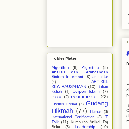
P
L
T
A
Folder Materi
D
Algorithm
(8)
Algoritma
(8)
Analisis dan Perancangan
Sistem Informasi
(8)
arsitektur
ARTIKEL
(4)
M
KEWIRAUSAHAAN
(10)
Bahan
e
Cerpen Islami
(7)
Kuliah
(4)
p
ecommerce
(22)
ebook
(2)
Gudang
English Corner
(3)
B
Hikmah
(77)
C
Humor
(3)
d
IT
International Certification
(3)
m
Talk
(11)
Kumpulan Artikel Ttg
Leadership
(10)
Belut
(5)