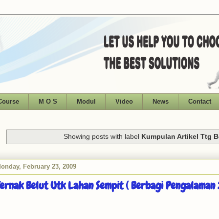
Course
M O S
Modul
Video
News
Contact
Showing posts with label
Kumpulan Artikel Ttg B
onday, February 23, 2009
ernak Belut Utk Lahan Sempit ( Berbagi Pengalaman 