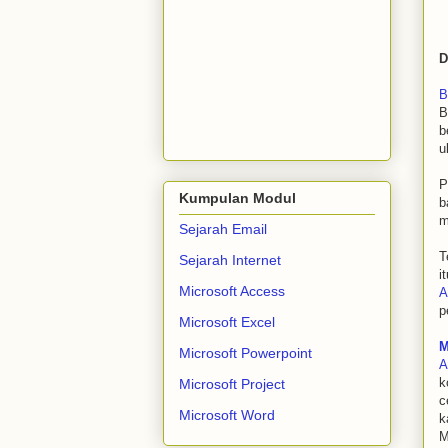
D
B
B
b
u
P
Kumpulan Modul
b
m
Sejarah Email
T
Sejarah Internet
i
Microsoft Access
A
p
Microsoft Excel
M
Microsoft Powerpoint
A
k
Microsoft Project
c
Microsoft Word
k
M