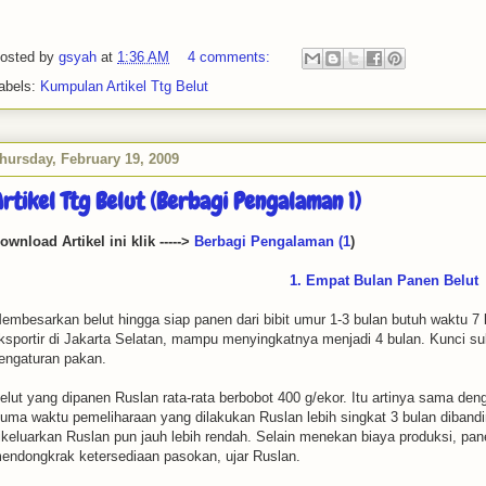
osted by
gsyah
at
1:36 AM
4 comments:
abels:
Kumpulan Artikel Ttg Belut
hursday, February 19, 2009
rtikel Ttg Belut (Berbagi Pengalaman 1)
ownload Artikel ini klik ----->
Berbagi Pengalaman (1
)
1. Empat Bulan Panen Belut
embesarkan belut hingga siap panen dari bibit umur 1-3 bulan butuh waktu 7
ksportir di Jakarta Selatan, mampu menyingkatnya menjadi 4 bulan. Kunci su
engaturan pakan.
elut yang dipanen Ruslan rata-rata berbobot 400 g/ekor. Itu artinya sama deng
uma waktu pemeliharaan yang dilakukan Ruslan lebih singkat 3 bulan dibandi
ikeluarkan Ruslan pun jauh lebih rendah. Selain menekan biaya produksi, pa
endongkrak ketersediaan pasokan, ujar Ruslan.