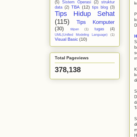
(5)
Sistem Operasi
(2)
struktur
k
TBA
(12)
data
(2)
tips blog
(3)
Tips Hidup Sehat
P
k
(115)
Tips Komputer
D
(30)
tugas
(4)
titipan
(1)
UML(Unified Modeling Language)
(1)
H
Visual Basic
(10)
S
b
s
Total Pageviews
m
378,138
K
k
d
S
D
d
T
S
d
m
H