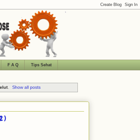
F A Q
Tips Sehat
elut
.
Show all posts
2 )