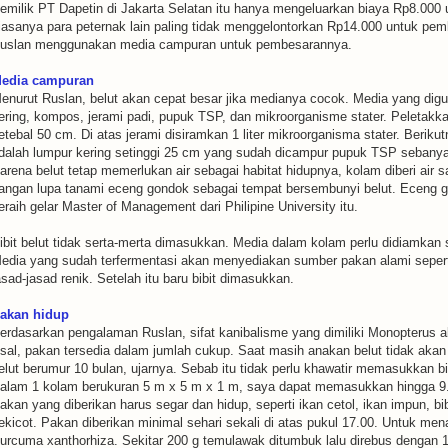
emilik PT Dapetin di Jakarta Selatan itu hanya mengeluarkan biaya Rp8.000 u
iasanya para peternak lain paling tidak menggelontorkan Rp14.000 untuk pe
uslan menggunakan media campuran untuk pembesarannya.
edia campuran
enurut Ruslan, belut akan cepat besar jika medianya cocok. Media yang diguna
ering, kompos, jerami padi, pupuk TSP, dan mikroorganisme stater. Peletakkan
etebal 50 cm. Di atas jerami disiramkan 1 liter mikroorganisma stater. Berik
dalah lumpur kering setinggi 25 cm yang sudah dicampur pupuk TSP sebanya
arena belut tetap memerlukan air sebagai habitat hidupnya, kolam diberi air 
angan lupa tanami eceng gondok sebagai tempat bersembunyi belut. Eceng g
eraih gelar Master of Management dari Philipine University itu.
ibit belut tidak serta-merta dimasukkan. Media dalam kolam perlu didiamkan 
edia yang sudah terfermentasi akan menyediakan sumber pakan alami seperti
asad-jasad renik. Setelah itu baru bibit dimasukkan.
akan hidup
erdasarkan pengalaman Ruslan, sifat kanibalisme yang dimiliki Monopterus al
sal, pakan tersedia dalam jumlah cukup. Saat masih anakan belut tidak akan
elut berumur 10 bulan, ujarnya. Sebab itu tidak perlu khawatir memasukkan bi
alam 1 kolam berukuran 5 m x 5 m x 1 m, saya dapat memasukkan hingga 9.4
akan yang diberikan harus segar dan hidup, seperti ikan cetol, ikan impun, bi
ekicot. Pakan diberikan minimal sehari sekali di atas pukul 17.00. Untuk m
urcuma xanthorhiza. Sekitar 200 g temulawak ditumbuk lalu direbus dengan 1 li