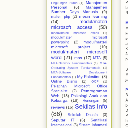
Manajemen
P
Lingkungan Hidup
(1)
Personal
(6)
Manajemen
b
Sumber Daya Manusia
(9)
R
mesin learning
materi php
(2)
modul/materi
(14)
M
microsoft access
(50)
M
modul/materi microsoft excell
(1)
k
modul/materi microsoft
s
modul/materi
powerpoint
(2)
a
microsoft project
(10)
K
modul/materi microsoft
J
word
(21)
mos
(17)
MTA
(5)
p
MTA-Network Fundamentals
(1)
MTA-
Operating System Fundamentals
(1)
B
MTA-Software Development
M
My Palestine
(8)
Fundamentals
(1)
j
Online Bisnis
(2)
OOP
(1)
Pelatihan Microsoft Office
P
Pemrograman
Specialist
(2)
B
Web
(13)
Psikologi Anak dan
Keluarga
(18)
A
Renungan
(5)
Sekilas Info
b
reviews
(16)
D
(86)
Sekolah Dhuafa
(3)
P
Seputar IT
(6)
Sertifikasi
b
Internasional
(3)
Sistem Informasi
C