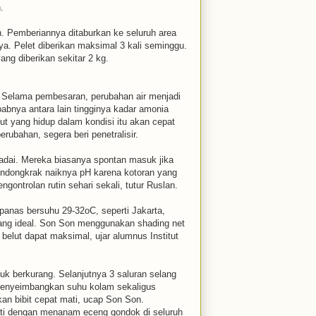
.
. Pemberiannya ditaburkan ke seluruh area
. Pelet diberikan maksimal 3 kali seminggu.
yang diberikan sekitar 2 kg.
-7. Selama pembesaran, perubahan air menjadi
abnya antara lain tingginya kadar amonia
ut yang hidup dalam kondisi itu akan cepat
erubahan, segera beri penetralisir.
padai. Mereka biasanya spontan masuk jika
mendongkrak naiknya pH karena kotoran yang
ontrolan rutin sehari sekali, tutur Ruslan.
 panas bersuhu 29-32oC, seperti Jakarta,
ang ideal. Son Son menggunakan shading net
belut dapat maksimal, ujar alumnus Institut
uk berkurang. Selanjutnya 3 saluran selang
 menyeimbangkan suhu kolam sekaligus
n bibit cepat mati, ucap Son Son.
anti dengan menanam eceng gondok di seluruh