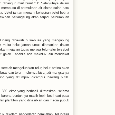
n dibangun mirif huruf “U”. Selanjutnya dalam
 membusa di permukaan air diatas salah satu
. Belut jantan menanti kehadiran belut betina
kawinan berlangsung akan terjadi percumbuan
r lubang dibawah busa-busa yang mengapung
e mulut belut jantan untuk diamankan dalam
an mejalani tugas mejaga telur-telur tersebut
t galak . apabila ada makhluk lain mendekat
a setelah mengeluarkan telur, belut betina akan
buas dan telur – telurnya bisa jadi mangsanya
ng yang ditumpuk dicampur bawang putih.
 350 ekor yang berhasil ditetaskan. selama
arena bentuknya masih lebih kecil dari pada
an plankton yang dihasilkan dari media pupuk
tuk dikolam pendederan pemijahan, telur-telur