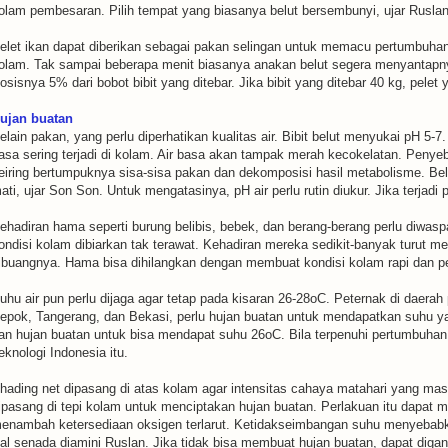
olam pembesaran. Pilih tempat yang biasanya belut bersembunyi, ujar Ruslan
elet ikan dapat diberikan sebagai pakan selingan untuk memacu pertumbuhan
olam. Tak sampai beberapa menit biasanya anakan belut segera menyantapnya
osisnya 5% dari bobot bibit yang ditebar. Jika bibit yang ditebar 40 kg, pelet 
ujan buatan
elain pakan, yang perlu diperhatikan kualitas air. Bibit belut menyukai pH 5
asa sering terjadi di kolam. Air basa akan tampak merah kecokelatan. Penyeb
eiring bertumpuknya sisa-sisa pakan dan dekomposisi hasil metabolisme. Bel
ati, ujar Son Son. Untuk mengatasinya, pH air perlu rutin diukur. Jika terjadi p
ehadiran hama seperti burung belibis, bebek, dan berang-berang perlu diwas
ondisi kolam dibiarkan tak terawat. Kehadiran mereka sedikit-banyak turut 
ibuangnya. Hama bisa dihilangkan dengan membuat kondisi kolam rapi dan peng
uhu air pun perlu dijaga agar tetap pada kisaran 26-28oC. Peternak di daerah
epok, Tangerang, dan Bekasi, perlu hujan buatan untuk mendapatkan suhu y
an hujan buatan untuk bisa mendapat suhu 26oC. Bila terpenuhi pertumbuhan 
eknologi Indonesia itu.
hading net dipasang di atas kolam agar intensitas cahaya matahari yang mas
ipasang di tepi kolam untuk menciptakan hujan buatan. Perlakuan itu dapat
enambah ketersediaan oksigen terlarut. Ketidakseimbangan suhu menyebabka
al senada diamini Ruslan. Jika tidak bisa membuat hujan buatan, dapat dig