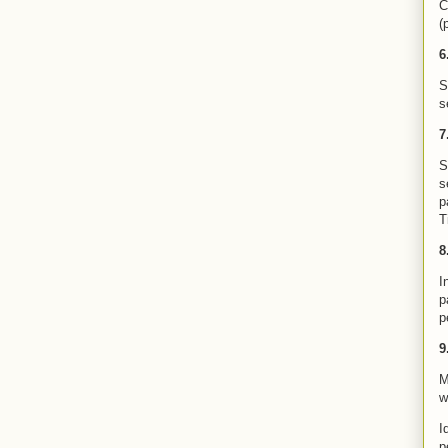
C
(
6
S
s
7
S
s
p
T
8
I
p
p
9
M
w
I
p