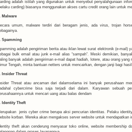
arding adalah istilah yang digunakan untuk menyebut penyalahgunaan informa
pelaku carding) biasanya menggunakan akses cartu credit orang lain untuk m
. Malware
ecara umum, malware terdiri dari beragam jenis, ada virus, trojan hors
ebagainya.
. Spamming
pamming adalah pengiriman berita atau iklan lewat surat elektronik (e-mail) 
ebagai bulk email atau junk e-mail alias “sampah”. Meski demikian, bany
aling banyak adalah pengiriman e-mail dapat hadiah, lotere, atau orang yang
imur Tengah, minta bantuan netters untuk mencairkan, dengan janji bagi hasil
. Insider Threat
nsider Threat atau ancaman dari dalamselama ini banyak perusahaan meng
adahal cybercrime bisa saja terjadi dari dalam. Karyawan sebuah p
erusahaannya untuk mencari uang atau balas dendam
. Identity Theft
erupakan jenis cyber crime berupa aksi pencurian identitas. Pelaku identi
ebsite korban. Mereka akan mengakses server website untuk mendapatkan in
dentity theft akan cenderung menyasar toko online, website membership d
elanggan dalam proses layanannya.