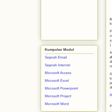
I
k
P
m
y
)
Kumpulan Modul
A
d
Sejarah Email
d
Sejarah Internet
n
Microsoft Access
A
k
Microsoft Excel
j
d
Microsoft Powerpoint
R
Microsoft Project
Microsoft Word
P