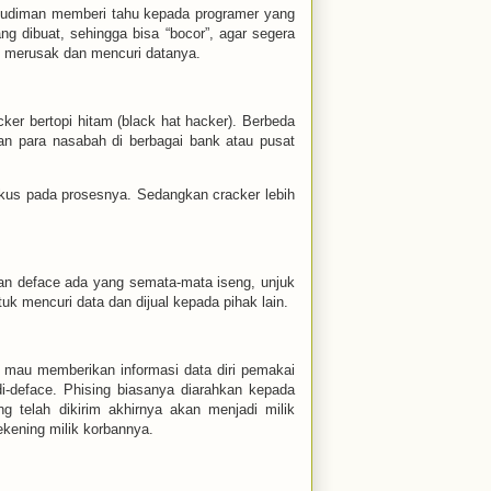
 budiman memberi tahu kepada programer yang
 dibuat, sehingga bisa “bocor”, agar segera
k merusak dan mencuri datanya.
ker bertopi hitam (black hat hacker). Berbeda
an para nasabah di berbagai bank atau pusat
kus pada prosesnya. Sedangkan cracker lebih
kan deface ada yang semata-mata iseng, unjuk
k mencuri data dan dijual kepada pihak lain.
r mau memberikan informasi data diri pemakai
i-deface. Phising biasanya diarahkan kepada
g telah dikirim akhirnya akan menjadi milik
ekening milik korbannya.