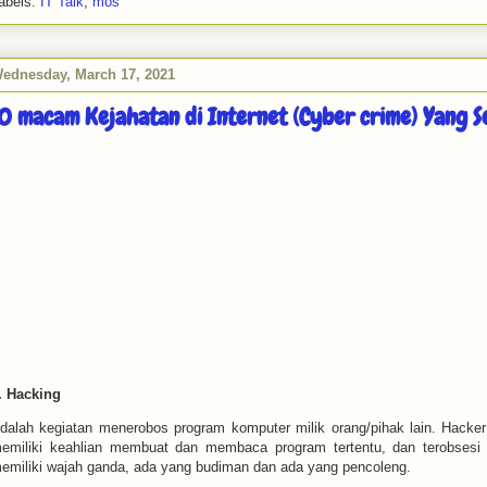
abels:
IT Talk
,
mos
ednesday, March 17, 2021
0 macam Kejahatan di Internet (Cyber crime) Yang Se
. Hacking
dalah kegiatan menerobos program komputer milik orang/pihak lain. Hacke
emiliki keahlian membuat dan membaca program tertentu, dan terobsesi
emiliki wajah ganda, ada yang budiman dan ada yang pencoleng.