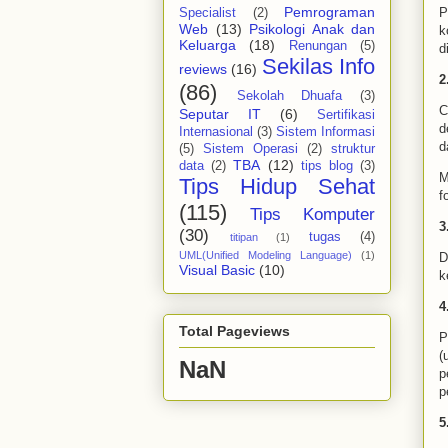
Pemrograman
P
Specialist
(2)
Web
(13)
Psikologi Anak dan
k
Keluarga
(18)
Renungan
(5)
d
Sekilas Info
reviews
(16)
2
(86)
Sekolah Dhuafa
(3)
C
Seputar IT
(6)
Sertifikasi
d
Internasional
(3)
Sistem Informasi
d
(5)
Sistem Operasi
(2)
struktur
TBA
(12)
data
(2)
tips blog
(3)
M
Tips Hidup Sehat
f
(115)
Tips Komputer
3
(30)
tugas
(4)
titipan
(1)
UML(Unified Modeling Language)
(1)
D
Visual Basic
(10)
k
4
Total Pageviews
P
(
NaN
p
p
5