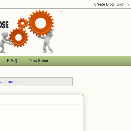
F A Q
Tips Sehat
 all posts