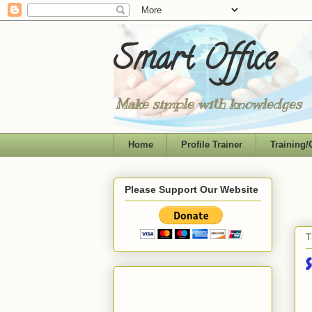
Smart Office
Make simple with knowledges
Home
Profile Trainer
Training/
Please Support Our Website
T
S