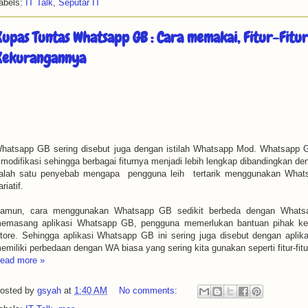
abels:
IT Talk
,
Seputar IT
upas Tuntas Whatsapp GB : Cara memakai, Fitur-Fitu
Kekurangannya
hatsapp GB sering disebut juga dengan istilah Whatsapp Mod. Whatsapp G
imodifikasi sehingga berbagai fiturnya menjadi lebih lengkap dibandingkan d
alah satu penyebab mengapa pengguna leih tertarik menggunakan Whats
ariatif.
amun, cara menggunakan Whatsapp GB sedikit berbeda dengan Whatsap
emasang aplikasi Whatsapp GB, pengguna memerlukan bantuan pihak ke
tore. Sehingga aplikasi Whatsapp GB ini sering juga disebut dengan apli
emiliki perbedaan dengan WA biasa yang sering kita gunakan seperti fitur-f
ead more »
osted by
gsyah
at
1:40 AM
No comments: