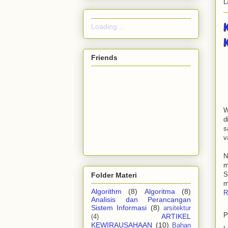
L
K
Loading...
Friends
W
d
s
v
N
m
S
Folder Materi
m
Algorithm
(8)
Algoritma
(8)
R
Analisis dan Perancangan
Sistem Informasi
(8)
arsitektur
P
ARTIKEL
(4)
KEWIRAUSAHAAN
(10)
Bahan