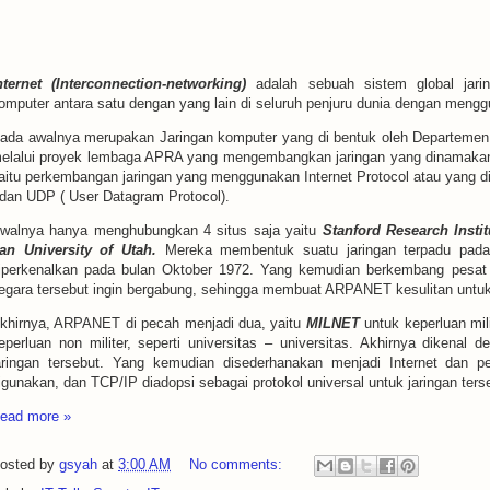
nternet (Interconnection-networking)
adalah sebuah sistem global jari
omputer antara satu dengan yang lain di seluruh penjuru dunia dengan menggu
ada awalnya merupakan Jaringan komputer yang di bentuk oleh Departemen
elalui proyek lembaga APRA yang mengembangkan jaringan yang dinamakan 
aitu perkembangan jaringan yang menggunakan Internet Protocol atau yang di
 dan UDP ( User Datagram Protocol).
walnya hanya menghubungkan 4 situs saja yaitu
Stanford Research Institu
an University of Utah.
Mereka membentuk suatu jaringan terpadu pa
iperkenalkan pada bulan Oktober 1972. Yang kemudian berkembang pesat 
egara tersebut ingin bergabung, sehingga membuat ARPANET kesulitan untu
khirnya, ARPANET di pecah menjadi dua, yaitu
MILNET
untuk keperluan mil
eperluan non militer, seperti universitas – universitas. Akhirnya dikenal 
aringan tersebut. Yang kemudian disederhanakan menjadi Internet dan pe
igunakan, dan TCP/IP diadopsi sebagai protokol universal untuk jaringan ters
ead more »
osted by
gsyah
at
3:00 AM
No comments: