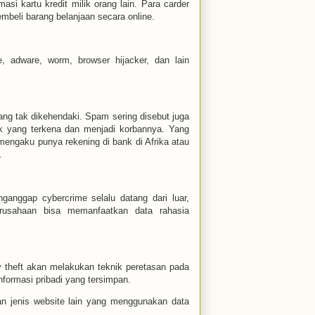
si kartu kredit milik orang lain. Para carder
embeli barang belanjaan secara online.
e, adware, worm, browser hijacker, dan lain
yang tak dikehendaki. Spam sering disebut juga
ak yang terkena dan menjadi korbannya. Yang
 mengaku punya rekening di bank di Afrika atau
.
anggap cybercrime selalu datang dari luar,
erusahaan bisa memanfaatkan data rahasia
ty theft akan melakukan teknik peretasan pada
formasi pribadi yang tersimpan.
an jenis website lain yang menggunakan data