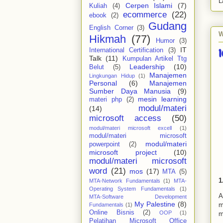
L
Cerpen Islami
(7)
Kuliah
(4)
ecommerce
(22)
ebook
(2)
Gudang
English Corner
(3)
W
Hikmah
(77)
Humor
(3)
IT
1
International Certification
(3)
Talk
(11)
Kumpulan Artikel Ttg
Leadership
(10)
Belut
(5)
Manajemen
Lingkungan Hidup
(1)
Personal
(6)
Manajemen
Sumber Daya Manusia
(9)
mesin learning
materi php
(2)
modul/materi
(14)
microsoft access
(50)
modul/materi microsoft excell
(1)
modul/materi microsoft
modul/materi
powerpoint
(2)
microsoft project
(10)
modul/materi microsoft
word
(21)
mos
(17)
MTA
(5)
1
MTA-Network Fundamentals
(1)
MTA-
Operating System Fundamentals
(1)
A
MTA-Software Development
My Palestine
(8)
m
Fundamentals
(1)
Online Bisnis
(2)
OOP
(1)
m
Pelatihan Microsoft Office