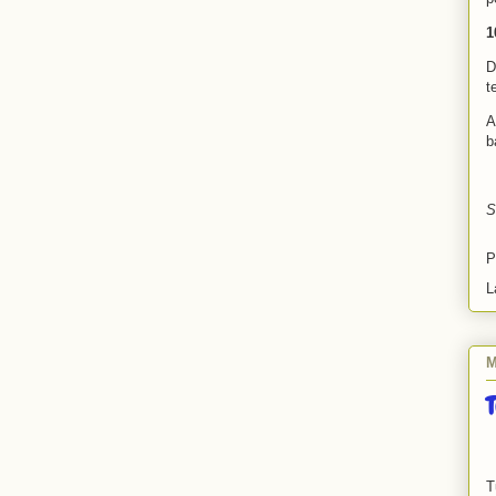
1
D
t
A
b
S
P
L
M
T