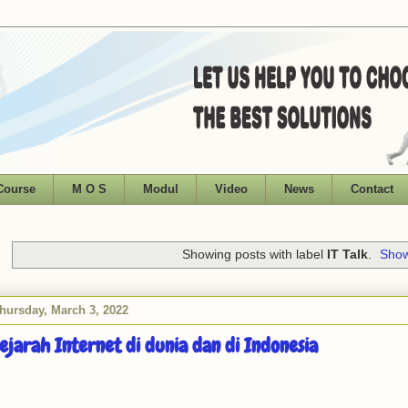
Course
M O S
Modul
Video
News
Contact
Showing posts with label
IT Talk
.
Show
hursday, March 3, 2022
ejarah Internet di dunia dan di Indonesia