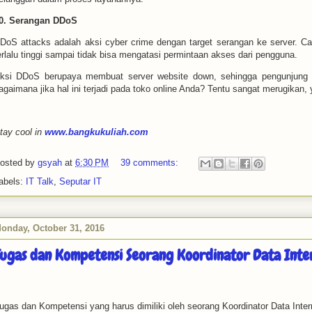
0. Serangan DDoS
DoS attacks adalah aksi cyber crime dengan target serangan ke server. Ca
erlalu tinggi sampai tidak bisa mengatasi permintaan akses dari pengguna.
ksi DDoS berupaya membuat server website down, sehingga pengunjung 
agaimana jika hal ini terjadi pada toko online Anda? Tentu sangat merugikan,
tay cool in
www.bangkukuliah.com
osted by
gsyah
at
6:30 PM
39 comments:
abels:
IT Talk
,
Seputar IT
onday, October 31, 2016
Tugas dan Kompetensi Seorang Koordinator Data Inte
ugas dan Kompetensi yang harus dimiliki oleh seorang Koordinator Data Intern