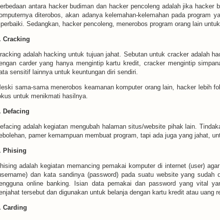
erbedaan antara hacker budiman dan hacker pencoleng adalah jika hacker
omputernya diterobos, akan adanya kelemahan-kelemahan pada program yang
iperbaiki. Sedangkan, hacker pencoleng, menerobos program orang lain untu
. Cracking
racking adalah hacking untuk tujuan jahat. Sebutan untuk cracker adalah hac
engan carder yang hanya mengintip kartu kredit, cracker mengintip simpan
ata sensitif lainnya untuk keuntungan diri sendiri.
eski sama-sama menerobos keamanan komputer orang lain, hacker lebih fo
okus untuk menikmati hasilnya.
. Defacing
efacing adalah kegiatan mengubah halaman situs/website pihak lain. Tinda
ebolehan, pamer kemampuan membuat program, tapi ada juga yang jahat, untu
. Phising
hising adalah kegiatan memancing pemakai komputer di internet (user) aga
username) dan kata sandinya (password) pada suatu website yang sudah d
engguna online banking. Isian data pemakai dan password yang vital yan
enjahat tersebut dan digunakan untuk belanja dengan kartu kredit atau uang r
. Carding