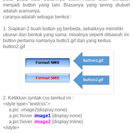
menjadi button yang lain. Biasanya yang sering diubah
adalah warnanya.
caranya adalah sebagai berikut :
1. Siapkan 2 buah button yg berbeda, sebaiknya memiliki
ukuran dan bentuk yang sama. misalnya seperti dibawah ini.
button pertama namanya butto1.gif dan yang kedua
button2.gif
2. Ketikkan syntak css berikut ini :
<style type="text/css">
a.pic .image2{display:none}
a.pic:hover .
image1
{display:none}
a.pic:hover .
image2
{display:inline}
</style>