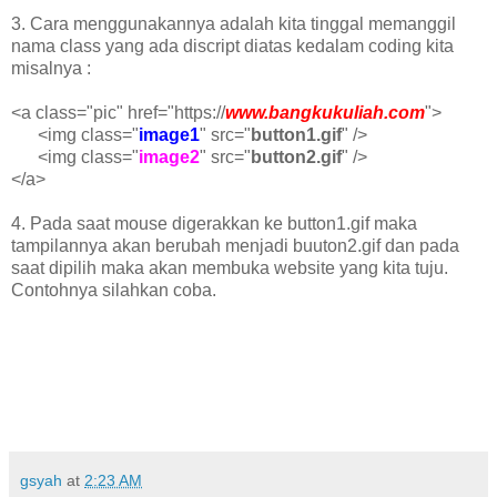
3. Cara menggunakannya adalah kita tinggal memanggil
nama class yang ada discript diatas kedalam coding kita
misalnya :
<a class="pic" href="https://
www.bangkukuliah.com
">
<img class="
image1
" src="
button1.gif
" />
<img class="
image2
" src="
button2.gif
" />
</a>
4. Pada saat mouse digerakkan ke button1.gif maka
tampilannya akan berubah menjadi buuton2.gif dan pada
saat dipilih maka akan membuka website yang kita tuju.
Contohnya silahkan coba.
gsyah
at
2:23 AM