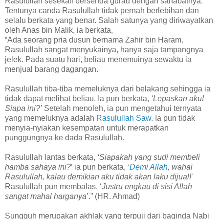
Rasulullah sesekali bersenda gurau dengan sahabatnya.
Tentunya canda Rasulullah tidak pernah berlebihan dan
selalu berkata yang benar. Salah satunya yang diriwayatkan
oleh Anas bin Malik, ia berkata,
“Ada seorang pria dusun bernama Zahir bin Haram.
Rasulullah sangat menyukainya, hanya saja tampangnya
jelek. Pada suatu hari, beliau menemuinya sewaktu ia
menjual barang dagangan.
Rasulullah tiba-tiba memeluknya dari belakang sehingga ia
tidak dapat melihat beliau. Ia pun berkata,
‘Lepaskan aku!
Siapa ini?’
Setelah menoleh, ia pun mengetahui ternyata
yang memeluknya adalah
Rasulullah Saw
. Ia pun tidak
menyia-nyiakan kesempatan untuk merapatkan
punggungnya ke dada Rasulullah.
Rasulullah lantas berkata,
‘Siapakah yang sudi membeli
hamba sahaya ini?
’ ia pun berkata,
‘
Demi Allah
, wahai
Rasulullah, kalau demikian aku tidak akan laku dijual!
’
Rasulullah pun membalas, ‘
Justru engkau di sisi Allah
sangat mahal harganya
’.” (HR. Ahmad)
Sungguh merupakan akhlak yang terpuji dari baginda Nabi