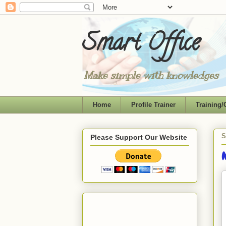
Smart Office
Make simple with knowledges
Home
Profile Trainer
Training/
S
Please Support Our Website