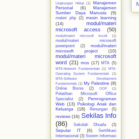
Manajemen
Lingkungan Hidup
(1)
N
Personal
(6)
Manajemen
Sumber Daya Manusia
(9)
mesin learning
materi php
(2)
modul/materi
(14)
microsoft access
(50)
modul/materi microsoft excell
(1)
modul/materi microsoft
modul/materi
powerpoint
(2)
microsoft project
(10)
modul/materi microsoft
word
(21)
mos
(17)
MTA
(5)
MTA-Network Fundamentals
(1)
MTA-
Operating System Fundamentals
(1)
MTA-Software Development
My Palestine
(8)
Fundamentals
(1)
Online Bisnis
(2)
OOP
(1)
Pelatihan Microsoft Office
Pemrograman
Specialist
(2)
Web
(13)
Psikologi Anak dan
Keluarga
(18)
Renungan
(5)
Sekilas Info
reviews
(16)
(86)
Sekolah Dhuafa
(3)
Seputar IT
(6)
Sertifikasi
Internasional
(3)
Sistem Informasi