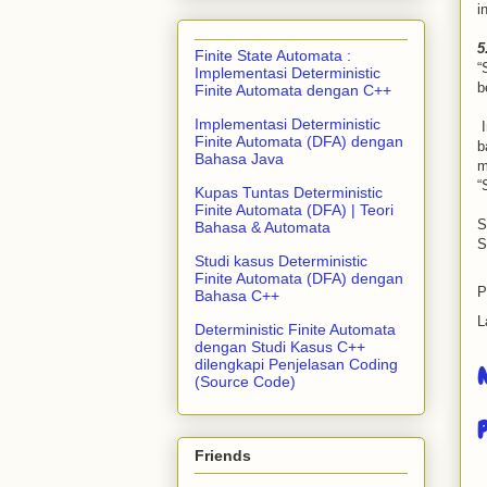
i
5
Finite State Automata :
“
Implementasi Deterministic
b
Finite Automata dengan C++
Implementasi Deterministic
I
Finite Automata (DFA) dengan
b
Bahasa Java
m
“
Kupas Tuntas Deterministic
Finite Automata (DFA) | Teori
S
Bahasa & Automata
S
Studi kasus Deterministic
Finite Automata (DFA) dengan
P
Bahasa C++
L
Deterministic Finite Automata
dengan Studi Kasus C++
dilengkapi Penjelasan Coding
(Source Code)
Friends