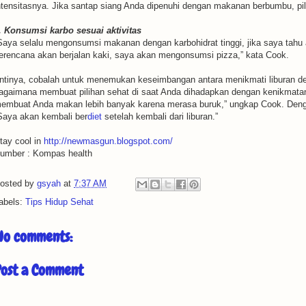
ntensitasnya. Jika santap siang Anda dipenuhi dengan makanan berbumbu, pi
. Konsumsi karbo sesuai aktivitas
Saya selalu mengonsumsi makanan dengan karbohidrat tinggi, jika saya tahu aka
erencana akan berjalan kaki, saya akan mengonsumsi pizza,” kata Cook.
ntinya, cobalah untuk menemukan keseimbangan antara menikmati liburan de
agaimana membuat pilihan sehat di saat Anda dihadapkan dengan kenikmatan
embuat Anda makan lebih banyak karena merasa buruk,” ungkap Cook. Dengan 
Saya akan kembali ber
diet
setelah kembali dari liburan.”
tay cool in
http://newmasgun.blogspot.com/
umber : Kompas health
osted by
gsyah
at
7:37 AM
abels:
Tips Hidup Sehat
No comments:
Post a Comment