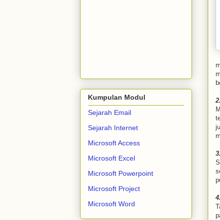
m
m
b
Kumpulan Modul
2
M
Sejarah Email
t
j
Sejarah Internet
m
Microsoft Access
3
Microsoft Excel
S
s
Microsoft Powerpoint
p
Microsoft Project
4
Microsoft Word
T
p