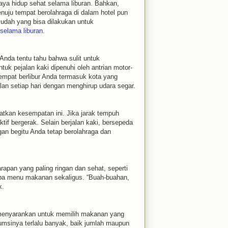
aya hidup sehat selama liburan. Bahkan,
uju tempat berolahraga di dalam hotel pun
 mudah yang bisa dilakukan untuk
elama liburan
.
 Anda tentu tahu bahwa sulit untuk
uk pejalan kaki dipenuhi oleh antrian motor-
 tempat berlibur Anda termasuk kota yang
lan setiap hari dengan menghirup udara segar.
atkan kesempatan ini. Jika jarak tempuh
ktif bergerak. Selain berjalan kaki, bersepeda
ngan begitu Anda tetap berolahraga dan
rapan yang paling ringan dan sehat, seperti
pa menu makanan sekaligus. “Buah-buahan,
k.
menyarankan untuk memilih makanan yang
msinya terlalu banyak, baik jumlah maupun