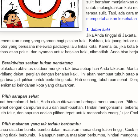
sulit bertahan menjalankan g
untuk melangkahkan kaki men
terasa sulit. Tapi, ada cara
mempertahankan kesehatan s
1. Jalan kaki
Jika Anda tinggal di Jakarta,
enemukan ruang yang nyaman bagi pejalan kaki. Bahkan, tak jaang trotoar unt
otor yang berusaha melewati padatnya lalu lintas kota. Karena itu, jika kota
ebas asap polusi dan nyaman untuk berjalan kaki, nikmatilah. Anda bisa berja
. Beraktivitas seakan bukan pendatang
elakukan aktivitas outdoor mungkin tak bisa setiap hari Anda lakukan. Manfa
erbilang dekat, pergilah dengan berjalan kaki. Ini akan membuat tubuh tetap a
uga bisa jadi pilihan untuk berkeliling kota. Hati senang, tubuh pun sehat. De
enikmati keindahan kota yang ditawarkan.
. Pilih sarapan sehat
aat bermalam di hotel, Anda akan ditawarkan berbagai menu sarapan. Pilih sa
ereal dengan campuran susu dan buah-buahan. Hindari mengonsumsi bebera
utih telur, dan sayuran adalah pilihan tepat untuk menambah energi,” ujar Coo
. Pilih makanan yang tak terlalu berbumbu
anpa disadari bumbu-bumbu dalam masakan menandung kalori tinggi, Cook 
aling tidak berbumbu. Kalaupun semua masakan berbumbu, hindari mengonsu