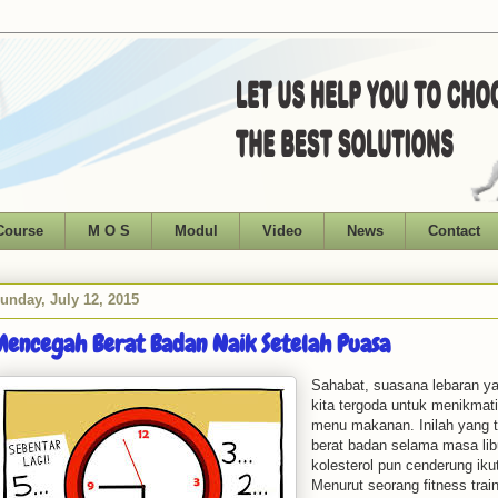
Course
M O S
Modul
Video
News
Contact
unday, July 12, 2015
Mencegah Berat Badan Naik Setelah Puasa
Sahabat, suasana lebaran ya
kita tergoda untuk menikmat
menu makanan. Inilah yang 
berat badan selama masa lib
kolesterol pun cenderung ikut
Menurut seorang fitness tra