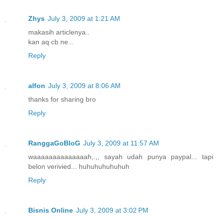
Zhys
July 3, 2009 at 1:21 AM
makasih articlenya..
kan aq cb ne...
Reply
alfon
July 3, 2009 at 8:06 AM
thanks for sharing bro
Reply
RanggaGoBloG
July 3, 2009 at 11:57 AM
waaaaaaaaaaaaaah,.,, sayah udah punya paypal... tapi
belon verivied... huhuhuhuhuhuh
Reply
Bisnis Online
July 3, 2009 at 3:02 PM