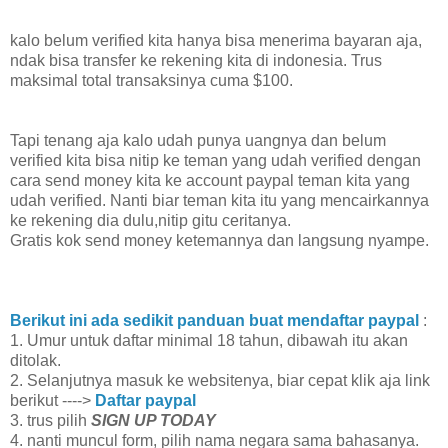
kalo belum verified kita hanya bisa menerima bayaran aja,
ndak bisa transfer ke rekening kita di indonesia. Trus
maksimal total transaksinya cuma $100.
Tapi tenang aja kalo udah punya uangnya dan belum
verified kita bisa nitip ke teman yang udah verified dengan
cara send money kita ke account paypal teman kita yang
udah verified. Nanti biar teman kita itu yang mencairkannya
ke rekening dia dulu,nitip gitu ceritanya.
Gratis kok send money ketemannya dan langsung nyampe.
Berikut ini ada sedikit panduan buat mendaftar paypal
:
1. Umur untuk daftar minimal 18 tahun, dibawah itu akan
ditolak.
2. Selanjutnya masuk ke websitenya, biar cepat klik aja link
berikut ---->
Daftar paypal
3. trus pilih
SIGN UP TODAY
4. nanti muncul form, pilih nama negara sama bahasanya.