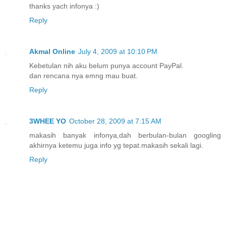
thanks yach infonya :)
Reply
Akmal Online
July 4, 2009 at 10:10 PM
Kebetulan nih aku belum punya account PayPal.
dan rencana nya emng mau buat.
Reply
3WHEE YO
October 28, 2009 at 7:15 AM
makasih banyak infonya,dah berbulan-bulan googling
akhirnya ketemu juga info yg tepat.makasih sekali lagi.
Reply