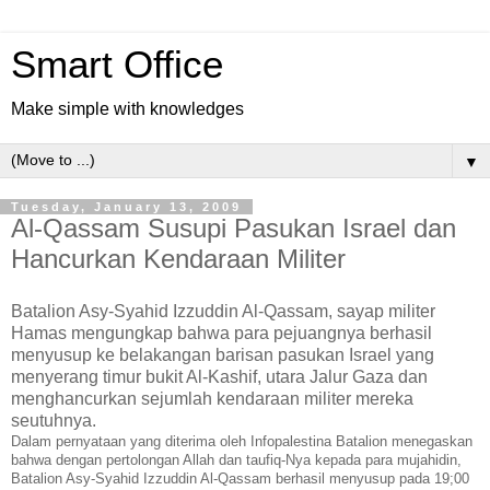
Smart Office
Make simple with knowledges
▼
Tuesday, January 13, 2009
Al-Qassam Susupi Pasukan Israel dan
Hancurkan Kendaraan Militer
Batalion Asy-Syahid Izzuddin Al-Qassam, sayap militer
Hamas mengungkap bahwa para pejuangnya berhasil
menyusup ke belakangan barisan pasukan Israel yang
menyerang timur bukit Al-Kashif, utara Jalur Gaza dan
menghancurkan sejumlah kendaraan militer mereka
seutuhnya.
Dalam pernyataan yang diterima oleh Infopalestina Batalion menegaskan
bahwa dengan pertolongan Allah dan taufiq-Nya kepada para mujahidin,
Batalion Asy-Syahid Izzuddin Al-Qassam berhasil menyusup pada 19;00