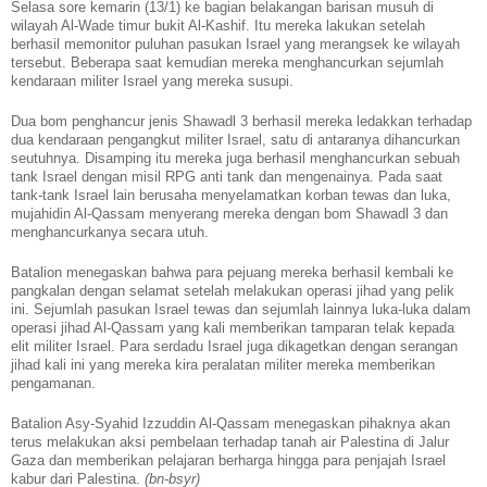
Selasa sore kemarin (13/1) ke bagian belakangan barisan musuh di
wilayah Al-Wade timur bukit Al-Kashif. Itu mereka lakukan setelah
berhasil memonitor puluhan pasukan Israel yang merangsek ke wilayah
tersebut. Beberapa saat kemudian mereka menghancurkan sejumlah
kendaraan militer Israel yang mereka susupi.
Dua bom penghancur jenis Shawadl 3 berhasil mereka ledakkan terhadap
dua kendaraan pengangkut militer Israel, satu di antaranya dihancurkan
seutuhnya. Disamping itu mereka juga berhasil menghancurkan sebuah
tank Israel dengan misil RPG anti tank dan mengenainya. Pada saat
tank-tank Israel lain berusaha menyelamatkan korban tewas dan luka,
mujahidin Al-Qassam menyerang mereka dengan bom Shawadl 3 dan
menghancurkanya secara utuh.
Batalion menegaskan bahwa para pejuang mereka berhasil kembali ke
pangkalan dengan selamat setelah melakukan operasi jihad yang pelik
ini. Sejumlah pasukan Israel tewas dan sejumlah lainnya luka-luka dalam
operasi jihad Al-Qassam yang kali memberikan tamparan telak kepada
elit militer Israel. Para serdadu Israel juga dikagetkan dengan serangan
jihad kali ini yang mereka kira peralatan militer mereka memberikan
pengamanan.
Batalion Asy-Syahid Izzuddin Al-Qassam menegaskan pihaknya akan
terus melakukan aksi pembelaan terhadap tanah air Palestina di Jalur
Gaza dan memberikan pelajaran berharga hingga para penjajah Israel
kabur dari Palestina.
(bn-bsyr)