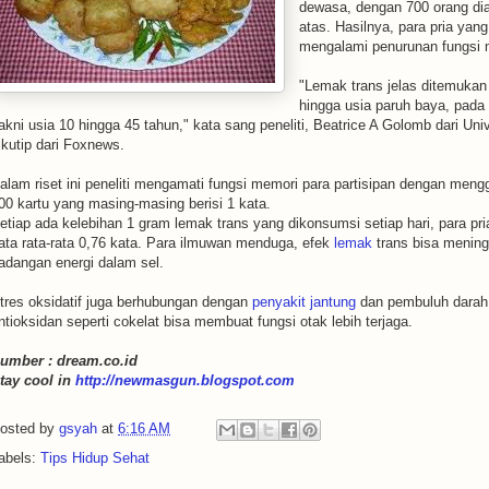
dewasa, dengan 700 orang dia
atas. Hasilnya, para pria y
mengalami penurunan fungsi m
"Lemak trans jelas ditemuka
hingga usia paruh baya, pada
akni usia 10 hingga 45 tahun," kata sang peneliti, Beatrice A Golomb dari Unive
ikutip dari Foxnews.
alam riset ini peneliti mengamati fungsi memori para partisipan dengan meng
00 kartu yang masing-masing berisi 1 kata.
etiap ada kelebihan 1 gram lemak trans yang dikonsumsi setiap hari, para pr
ata rata-rata 0,76 kata. Para ilmuwan menduga, efek
lemak
trans bisa mening
adangan energi dalam sel.
tres oksidatif juga berhubungan dengan
penyakit jantung
dan pembuluh darah
ntioksidan seperti cokelat bisa membuat fungsi otak lebih terjaga.
umber : dream.co.id
tay cool in
http://newmasgun.blogspot.com
osted by
gsyah
at
6:16 AM
abels:
Tips Hidup Sehat