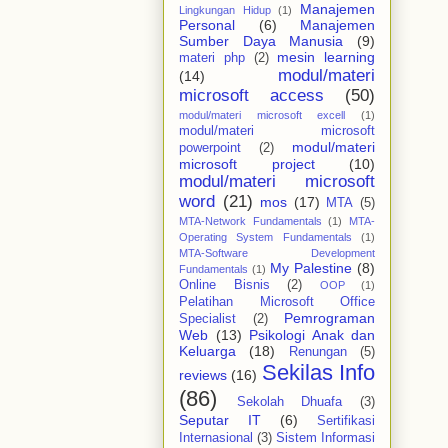
Manajemen
Lingkungan Hidup
(1)
Personal
(6)
Manajemen
Sumber Daya Manusia
(9)
mesin learning
materi php
(2)
modul/materi
(14)
microsoft access
(50)
modul/materi microsoft excell
(1)
modul/materi microsoft
modul/materi
powerpoint
(2)
microsoft project
(10)
modul/materi microsoft
word
(21)
mos
(17)
MTA
(5)
MTA-Network Fundamentals
(1)
MTA-
Operating System Fundamentals
(1)
MTA-Software Development
My Palestine
(8)
Fundamentals
(1)
Online Bisnis
(2)
OOP
(1)
Pelatihan Microsoft Office
Pemrograman
Specialist
(2)
Web
(13)
Psikologi Anak dan
Keluarga
(18)
Renungan
(5)
Sekilas Info
reviews
(16)
(86)
Sekolah Dhuafa
(3)
Seputar IT
(6)
Sertifikasi
Internasional
(3)
Sistem Informasi