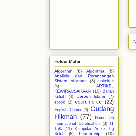
N
Folder Materi
Algorithm
(8)
Algoritma
(8)
Analisis dan Perancangan
Sistem Informasi
(8)
arsitektur
ARTIKEL
(4)
KEWIRAUSAHAAN
(10)
Bahan
Cerpen Islami
(7)
Kuliah
(4)
ecommerce
(22)
ebook
(2)
Gudang
English Corner
(3)
Hikmah
(77)
Humor
(3)
IT
International Certification
(3)
Talk
(11)
Kumpulan Artikel Ttg
Leadership
(10)
Belut
(5)