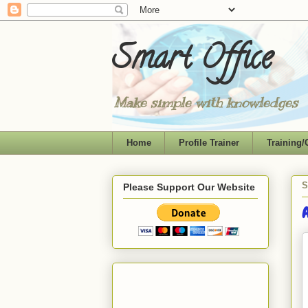
Smart Office
Make simple with knowledges
Home
Profile Trainer
Training/
S
Please Support Our Website
A