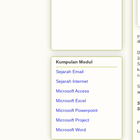
y
d
D
1
Kumpulan Modul
S
k
Sejarah Email
c
Sejarah Internet
S
Microsoft Access
a
Microsoft Excel
S
S
Microsoft Powerpoint
Microsoft Project
P
Microsoft Word
L