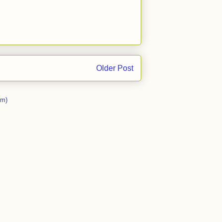
Older Post
om)